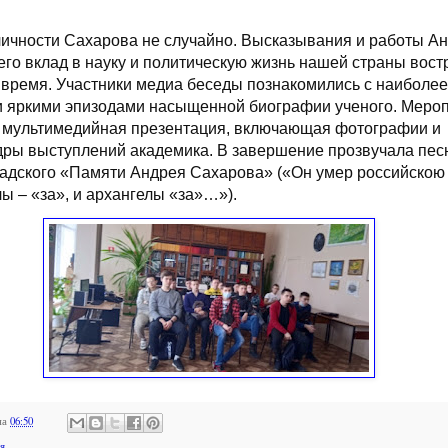
ичности Сахарова не случайно. Высказывания и работы А
его вклад в науку и политическую жизнь нашей страны вос
 время. Участники медиа беседы познакомились с наиболее
 яркими эпизодами насыщенной биографии ученого. Меро
 мультимедийная презентация, включающая фотографии и
дры выступлений академика. В завершение прозвучала пес
адского «Памяти Андрея Сахарова» («Он умер российскою
ы – «за», и архангелы «за»…»).
на
06:50
я