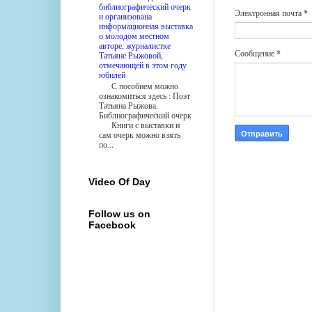
библиографический очерк
Электронная почта
*
и организована
информационная выставка
о молодом местном
авторе, журналистке
Сообщение
*
Татьяне Рыжовой,
отмечающей в этом году
юбилей
С пособием можно
ознакомиться здесь : Поэт
Татьяна Рыжова.
Библиографический очерк
Книги с выставки и
сам очерк можно взять
по...
Video Of Day
Follow us on
Facebook