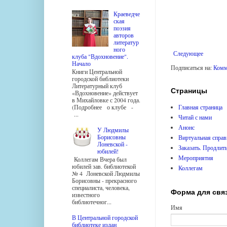
Краеведче
ская
поэзия
авторов
литератур
ного
Следующее
клуба "Вдохновение".
Начало
Подписаться на:
Комм
Книги Центральной
городской библиотеки
Литературный клуб
Страницы
«Вдохновение» действует
в Михайловке с 2004 года.
Главная страница
(Подробнее о клубе -
...
Читай с нами
Анонс
У Людмилы
Борисовны
Виртуальная справ
Лоневской -
Заказать. Продлит
юбилей!
Мероприятия
Коллегам Вчера был
юбилей зав. библиотекой
Коллегам
№ 4 Лоневской Людмилы
Борисовны - прекрасного
специалиста, человека,
Форма для свя
известного
библиотечног...
Имя
В Центральной городской
библиотеке издан