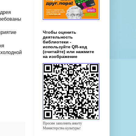
ндрея
требованы
приятие
Чтобы оценить
деятельность
библиотеки -
ня
используйте QR-код
(считайте) или нажмите
 холодной
на изображение
Просим заполнить анкету
Министерства культуры!