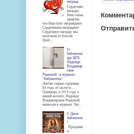
награда
Сердечная
награда
Комментар
Нам очень
приятно,
что Наш блог награждают
Отправит
Сердечными наградами!
Сердечную награду мы
получили от блогов:
Цент...
О
библиотек
аре ЦГБ
Надежде
Владимир
овне
Рыжовой - в журнале
"Библиотека"
Листая старые страницы
Её года, её заслуги...
Однажды, в 2015 году о
нашей коллеге, Надежде
Владимировне Рыжовой
написали в журнале "Би...
С Днем
библиотек
!
Праздник
и