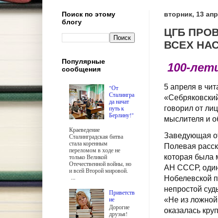
Поиск по этому
вторник, 13 апр
блогу
ЦГБ ПРО
ВСЕХ НА
Популярные
100-лет
сообщения
5 апреля в чи
"От
Сталингра
«Себряковский
да начат
путь к
говорил от ли
Берлину!"
мыслителя и о
Краеведение
Заведующая от
Сталинградская битва
стала коренным
Полевая расск
переломом в ходе не
только Великой
которая была 
Отечественной войны, но
АН СССР, один
и всей Второй мировой.
...
Нобелевской п
непростой суд
Приветств
ие
«Не из ложной 
Дорогие
оказалась кру
друзья!