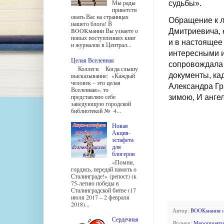
Мы рады
судьбы».
приветств
овать Вас на страницах
Обращение к л
нашего блога! В
BOOKмании Вы узнаете о
Дмитриевича, 
новых поступлениях книг
и в настоящее
и журналов в Централ...
интересными и
Целая Вселенная
сопровождала
Коллеги Когда слышу
документы, ка
высказывание: «Каждый
человек – это целая
Александра Гр
Вселенная», то
представляю себе
зимою, И ангел
заведующую городской
библиотекой № 4...
Новая
Акция-
эстафета
для
блогеров
«Помни,
гордись, передай память о
Сталинграде!» (репост) (к
75-летию победы в
Сталинградской битве (17
июля 2017 – 2 февраля
2018)...
Автор:
BOOKмания
Сердечная
Ярлыки:
Мероприяти