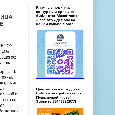
Книжные новинки,
конкурсы и призы от
библиотек Михайловки
ЛИЦА
– всё это ждет вас на
Е
нашем канале в MAX!
 ГБПОУ
а «Он
дающегося
арова.
рь Е. В.
страны,
 академик
ат
Центральная городская
библиотека работает по
с яркой и
Пушкинской карте!
н сказал:
Звоните 88446322877!
моя
обственной