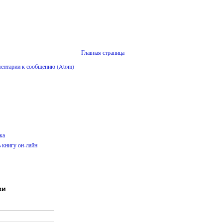
Главная страница
ентарии к сообщению (Atom)
ка
ь книгу он-лайн
зи