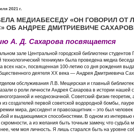
еля 2021 г.
ВЕЛА МЕДИАБЕСЕДУ «ОН ГОВОРИЛ ОТ 
С» ОБ АНДРЕЕ ДМИТРИЕВИЧЕ САХАРОВ
ию А. Д. Сахарова посвящается
тальном зале Центральной городской библиотеки студентов
 технологический техникум» была проведена медиа бесед
ца всех нас», посвященная 100-летию со дня рождения вы
бщественного деятеля XX века — Андрея Дмитриевича Сах
делом обслуживания Л.В. Мещерская и главный библиотека
азали о роли личности Андрея Сахарова в истории нашей 
многогранной и неоднозначной. Советский физик-теоретик,
 из создателей первой советской водородной бомбы, лауре
ремии мира, диссидент и правозащитник – это был человек 
ьбой и выдающимися способностями. В одном из интервью о
скромности, а из желания быть точным замечу, что судьба 
пнее, чем моя личность. Я лишь старался быть на уровне с