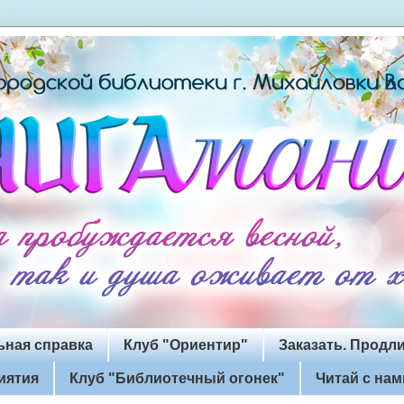
ьная справка
Клуб "Ориентир"
Заказать. Продли
иятия
Клуб "Библиотечный огонек"
Читай с нам